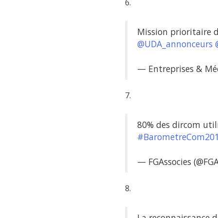
6.
Mission prioritaire 
@UDA_annonceurs
— Entreprises & M
7.
80% des dircom uti
#BarometreCom20
— FGAssocies (@FGA
8.
La reconnaissance d