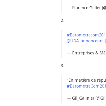
— Florence Gillier (@
2.
#Barometrecom201
@UDA_annonceurs
— Entreprises & M
3.
"En matière de réput
#BarometreCom20
— Gil_Galinier (@Gil