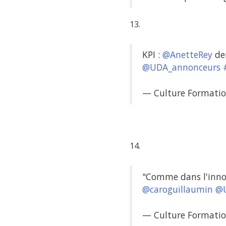
13.
KPI :
@AnetteRey
dem
@UDA_annonceurs
— Culture Formatio
14.
"Comme dans l'inno
@caroguillaumin
@U
— Culture Formatio