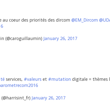
e au coeur des priorités des dircom
@EM_Dircom
@UD
16
min (@caroguillaumin)
January 26, 2017
ité
services,
#valeurs
et
#mutation
digitale = thèmes 
arometrecom2016
 (@harrisint_fr)
January 26, 2017