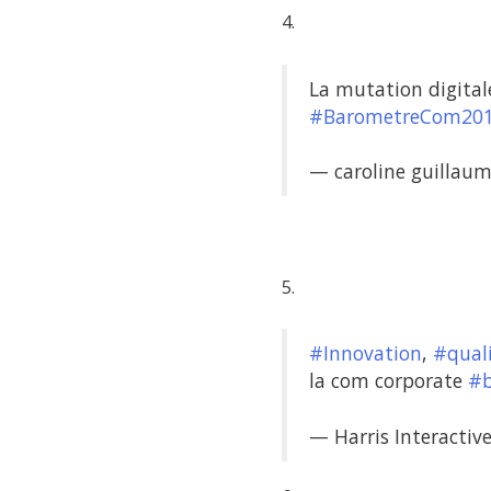
4.
La mutation digital
#BarometreCom20
— caroline guillau
5.
#Innovation
,
#qual
la com corporate
#b
— Harris Interactive