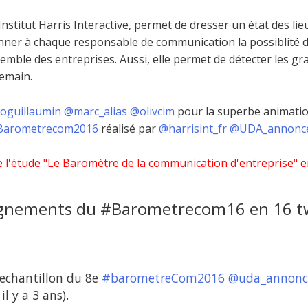
’Institut Harris Interactive, permet de dresser un état des l
nner à chaque responsable de communication la possiblité 
semble des entreprises. Aussi, elle permet de détecter les gr
emain.
oguillaumin
@marc_alias
@olivcim
pour la superbe animation
Barometrecom2016
réalisé par
@harrisint_fr
@UDA_annonc
e l'étude "Le Baromètre de la communication d'entreprise" e
ignements du #Barometrecom16 en 16 
'echantillon du 8e
#barometreCom2016
@uda_annonc
il y a 3 ans).