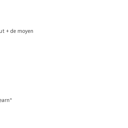
aut + de moyen
earn"