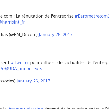
de com : La réputation de l'entreprise
#Barometrecom
@harrisint_fr
édias (@EM_Dircom)
January 26, 2017
lisent
#Twitter
pour diffuser des actualités de l'entrep
16
@UDA_annonceurs
ssocies)
January 26, 2017
e la
#communication
dépend de la relation entre le D