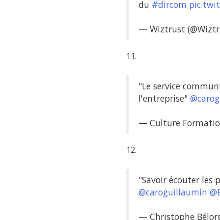
du
#dircom
pic.twi
— Wiztrust (@Wiztr
11.
"Le service communi
l'entreprise"
@carog
— Culture Formatio
12.
"Savoir écouter les
@caroguillaumin
@
— Christophe Bélor