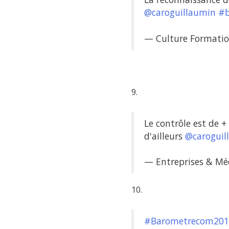
@caroguillaumin
#b
— Culture Formatio
9.
Le contrôle est de +
d'ailleurs
@caroguil
— Entreprises & M
10.
#Barometrecom201