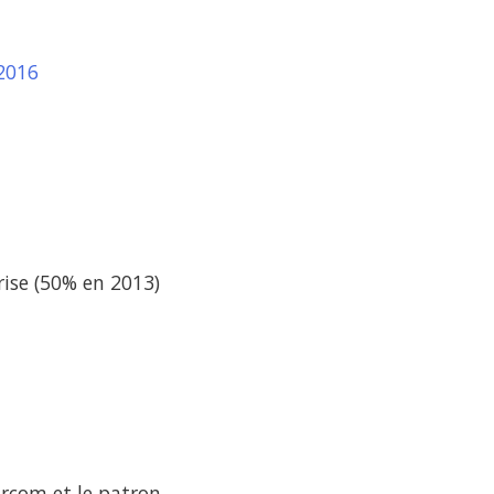
2016
rise (50% en 2013)
ircom et le patron