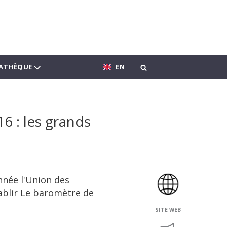
ATHÈQUE
EN
6 : les grands
nnée l'Union des
ablir Le baromètre de
SITE WEB