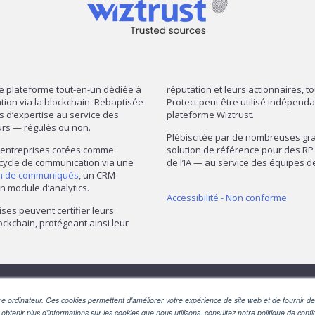
re plateforme tout-en-un dédiée à
réputation et leurs actionnaires, t
mation via la blockchain. Rebaptisée
Protect peut être utilisé indépend
ns d’expertise au service des
plateforme Wiztrust.
urs — régulés ou non.
Plébiscitée par de nombreuses gran
— entreprises cotées comme
solution de référence pour des RP 
 cycle de communication via une
de l’IA — au service des équipes
on de communiqués
, un CRM
n module d’analytics.
Accessibilité - Non conforme
ises peuvent certifier leurs
ckchain, protégeant ainsi leur
SUIVEZ-NOUS
e ordinateur. Ces cookies permettent d'améliorer votre expérience de site web et de fournir des
 obtenir plus d'informations sur les cookies que nous utilisons, consultez notre politique de confid