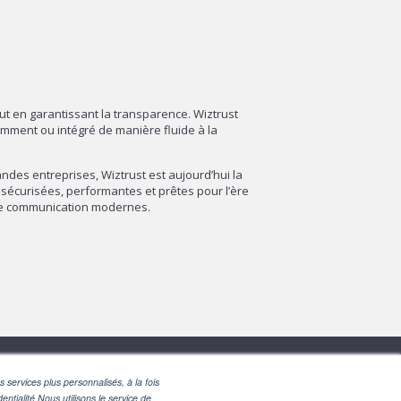
out en garantissant la transparence. Wiztrust
amment ou intégré de manière fluide à la
des entreprises, Wiztrust est aujourd’hui la
sécurisées, performantes et prêtes pour l’ère
 de communication modernes.
 services plus personnalisés, à la fois
entialité.Nous utilisons le service de