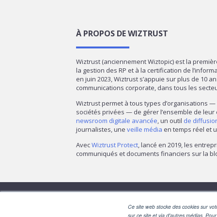
À PROPOS DE WIZTRUST
Wiztrust (anciennement Wiztopic) est la premiè
la gestion des RP et à la certification de l’infor
en juin 2023, Wiztrust s’appuie sur plus de 10 a
communications corporate, dans tous les secte
Wiztrust permet à tous types d’organisations 
sociétés privées — de gérer l’ensemble de leur
newsroom digitale avancée
, un outil
de diffusi
journalistes, une
veille média
en temps réel et u
Avec
Wiztrust Protect
, lancé en 2019, les entrepr
communiqués et documents financiers sur la blo
Ce site web stocke des cookies sur votr
sur ce site et via d'autres médias. Pour