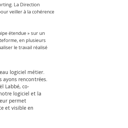
rting. La Direction
ur veiller à la cohérence
uipe étendue » sur un
ateforme, en plusieurs
liser le travail réalisé
au logiciel métier.
s ayons rencontrées.
l Labbé, co-
tre logiciel et la
eur permet
e et visible en