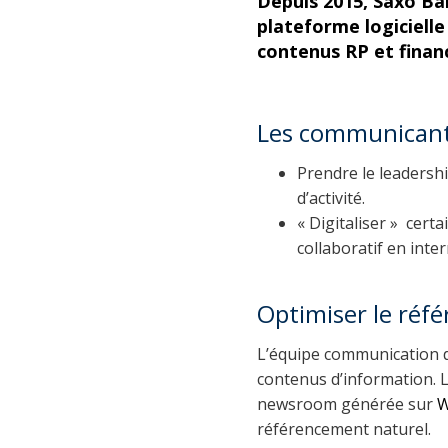
Depuis 2015, Saxo Ban
plateforme logiciell
contenus RP et finan
Les communicants
Prendre le leadersh
d’activité.
« Digitaliser » cert
collaboratif en inte
Optimiser le réf
L’équipe communication de
contenus d’information. L
newsroom générée sur
W
référencement naturel.