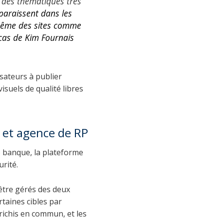
 des thématiques très
paraissent dans les
 même des sites comme
 cas de Kim Fournais
isateurs à publier
isuels de qualité libres
 et agence de RP
 banque, la plateforme
rité.
 être gérés des deux
rtaines cibles par
nrichis en commun, et les