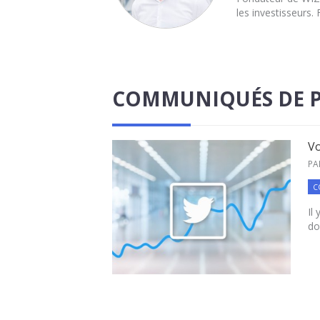
les investisseurs.
COMMUNIQUÉS DE P
Vo
PA
C
Il
do