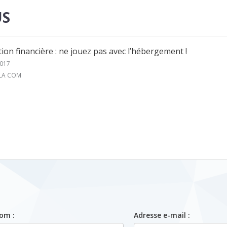
US
on financière : ne jouez pas avec l’hébergement !
017
 LA COM
om :
Adresse e-mail :