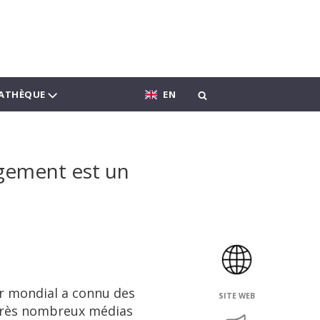
ATHÈQUE
EN
rgement est un
ur mondial a connu des
SITE WEB
 très nombreux médias