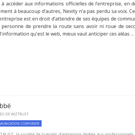
à accéder aux informations officielles de l’entreprise, en d
irement à beaucoup d’autres, Nexity n’a pas perdu sa voix. Ce
ntreprise est en droit d’attendre de ses équipes de communi
de personne de prendre la route sans avoir ni roue de secou
'information qu'est le web, mieux vaut anticiper ces aléas …
abbé
EO DE WIZTRUST
UNICATION CORPORATE
UST, la société de logiciels d'entreprise dédiée aux professionnels d