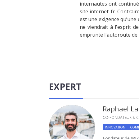
internautes ont continué 
site internet .fr. Contra
est une exigence qu’une e
ne viendrait à l'esprit 
emprunte l'autoroute de l
EXPERT
Raphael L
CO-FONDATEUR & C
INNOVATION
COMM
Fondateur de WIZTR