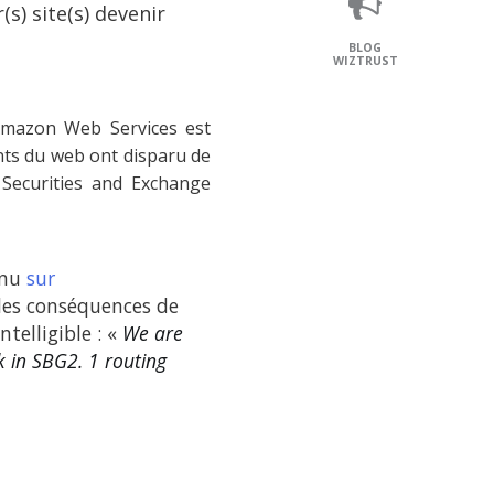
) site(s) devenir
BLOG
WIZTRUST
Amazon Web Services est
nts du web ont disparu de
a Securities and Exchange
nnu
sur
 des conséquences de
telligible : «
We are
 in SBG2. 1 routing