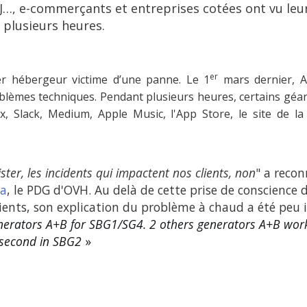
 e-commerçants et entreprises cotées ont vu leur(s
 plusieurs heures.
er
r hébergeur victime d’une panne. Le 1
mars dernier, 
blèmes techniques. Pendant plusieurs heures, certains géa
ix, Slack, Medium, Apple Music, l'App Store, le site de l
ster, les incidents qui impactent nos clients, non
" a reco
ba
, le PDG d'OVH. Au delà de cette prise de conscience
ients, son explication du problème à chaud a été peu in
generators A+B for SBG1/SG4. 2 others generators A+B work
 second in SBG2
»