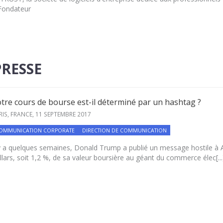
 Fondateur
RESSE
tre cours de bourse est-il déterminé par un hashtag ?
RIS, FRANCE,
11 SEPTEMBRE 2017
OMMUNICATION CORPORATE
DIRECTION DE COMMUNICATION
 y a quelques semaines, Donald Trump a publié un message hostile à A
llars, soit 1,2 %, de sa valeur boursière au géant du commerce élec[...