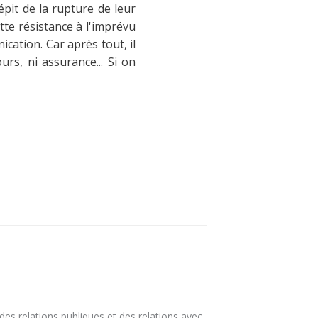
épit de la rupture de leur
tte résistance à l'imprévu
cation. Car après tout, il
rs, ni assurance... Si on
es relations publiques et des relations avec