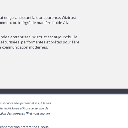
out en garantissant la transparence. Wiztrust
amment ou intégré de manière fluide à la
des entreprises, Wiztrust est aujourd’hui la
sécurisées, performantes et prêtes pour l’ère
 de communication modernes.
 services plus personnalisés, à la fois
entialité.Nous utilisons le service de
nction des adresses IP et nous montre
e respecter vos préférences, nous