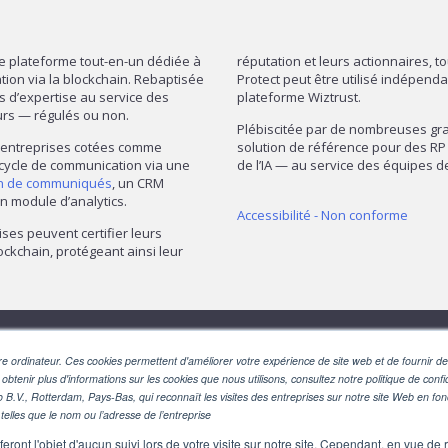
re plateforme tout-en-un dédiée à
réputation et leurs actionnaires, t
mation via la blockchain. Rebaptisée
Protect peut être utilisé indépend
ns d’expertise au service des
plateforme Wiztrust.
urs — régulés ou non.
Plébiscitée par de nombreuses gran
— entreprises cotées comme
solution de référence pour des RP 
 cycle de communication via une
de l’IA — au service des équipes
on de communiqués
, un CRM
n module d’analytics.
Accessibilité - Non conforme
ises peuvent certifier leurs
ckchain, protégeant ainsi leur
SUIVEZ-NOUS
e ordinateur. Ces cookies permettent d'améliorer votre expérience de site web et de fournir des
 obtenir plus d'informations sur les cookies que nous utilisons, consultez notre politique de confid
o B.V., Rotterdam, Pays-Bas, qui reconnaît les visites des entreprises sur notre site Web en fo
telles que le nom ou l’adresse de l’entreprise
eront l'objet d'aucun suivi lors de votre visite sur notre site. Cependant, en vue d