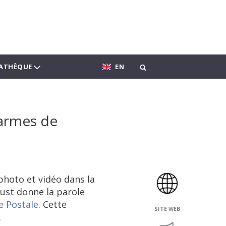
ATHÈQUE
EN
 armes de
photo et vidéo dans la
ust donne la parole
e Postale
. Cette
SITE WEB
.