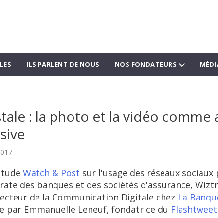
LES
ILS PARLENT DE NOUS
NOS FONDATEURS
MÉDI
ale : la photo et la vidéo comme
sive
2017
 étude
Watch & Post
sur l'usage des réseaux sociaux 
te des banques et des sociétés d'assurance, Wiztr
recteur de la Communication Digitale chez
La Banqu
sée par Emmanuelle Leneuf, fondatrice du
Flashtweet