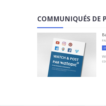
COMMUNIQUÉS DE P
Ba
PA
E
Wi
co