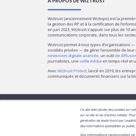
À PROPOS DE WIZTRUST
Wiztrust (anciennement Wiztopic) est la premiè
la gestion des RP et à la certification de l’infor
en juin 2023, Wiztrust s’appuie sur plus de 10 a
communications corporate, dans tous les secte
Wiztrust permet à tous types d’organisations 
sociétés privées — de gérer l’ensemble de leur
newsroom digitale avancée
, un outil
de diffusi
journalistes, une
veille média
en temps réel et u
Avec
Wiztrust Protect
, lancé en 2019, les entrepr
communiqués et documents financiers sur la blo
Ce site web stocke des cookies sur votr
sur ce site et via d'autres médias. Pour
génération de leads fourni par Leadinf
des informations accessibles au public, 
Vos informations personnelles ne f