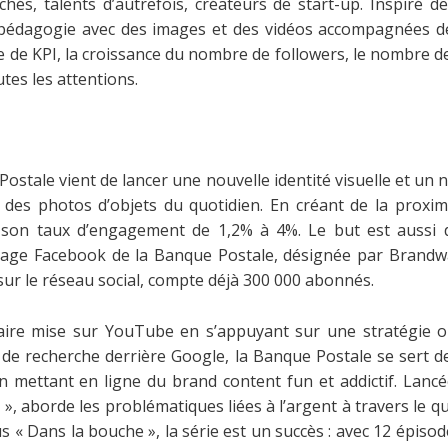
hés, talents d’autrefois, créateurs de start-up. Inspiré d
édagogie avec des images et des vidéos accompagnées d
re de KPI, la croissance du nombre de followers, le nombre de
tes les attentions.
ostale vient de lancer une nouvelle identité visuelle et un 
es photos d’objets du quotidien. En créant de la proximité 
 son taux d’engagement de 1,2% à 4%. Le but est aussi de 
a page Facebook de la Banque Postale, désignée par Brandw
sur le réseau social, compte déjà 300 000 abonnés.
ire mise sur YouTube en s’appuyant sur une stratégie ori
ur de recherche derrière Google, la Banque Postale se sert
n mettant en ligne du brand content fun et addictif. Lancé
, aborde les problématiques liées à l’argent à travers le q
us « Dans la bouche », la série est un succès : avec 12 épiso