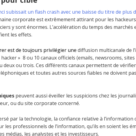
nci subissait un flash crash avec une baisse du titre de plus
aine corporate est extrêmement attirant pour les hackeurs 
nciers y sont énormes. L’accélération du temps des marchés e
ent les effets.
er est de toujours privilégier une
diffusion multicanale de l’
 « hacker » 8 ou 10 canaux officiels (emails, newsrooms, sit
ou deux ou trois. Ces différents canaux permettent de vérifier
éléphoniques et toutes autres sources fiables ne doivent pas
niques
peuvent aussi éveiller les suspicions chez les journali
tteur, ou du site corporate concerné.
sé par la technologie, la confiance relative à l’information 
ur les professionnels de l’information, qu’ils en soient les é
s médias, les analystes et les investisseurs.