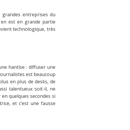
s grandes entreprises du
e en est en grande partie
evient technologique, très
une hantise : diffuser une
 journalistes est beaucoup
 plus en plus de desks, de
si talentueux soit-il, ne
r en quelques secondes si
trice, et c’est une fausse