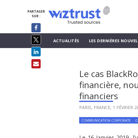
PARTAGER
SUR :
ACTUALITÉS
LES DERNIÈRES NOUVEL
Le cas BlackRo
financière, no
financiers
PARIS, FRANCE,
1 FÉVRIER 2
COMMUNICATION CORPORATE
C
Le 16 Janvier 2019, l