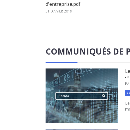
d'entreprise.pdf
31 JANVIER 2019
COMMUNIQUÉS DE P
Le
ac
PA
C
Le
mé