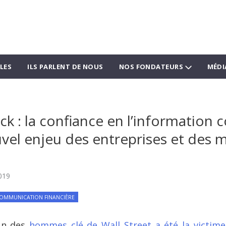
LES
ILS PARLENT DE NOUS
NOS FONDATEURS
MÉDI
ck : la confiance en l’information 
uvel enjeu des entreprises et des 
019
OMMUNICATION FINANCIÈRE
’un des
hommes clé de Wall Street a été la victime