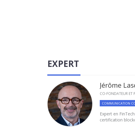
EXPERT
Jérôme La
CO-FONDATEUR ET P
COMMUNICATION C
Expert en FinTech
certification block