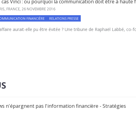
 cas Vinci : ou pourquoi la communication doit être à haute 
RIS, FRANCE,
26 NOVEMBRE 2016
OMMUNICATION FINANCIÈRE
RELATIONS PRESSE
affaire aurait-elle pu être évitée ? Une tribune de Raphaël Labbé, co-f
US
s n'épargnent pas l'information financière - Stratégies