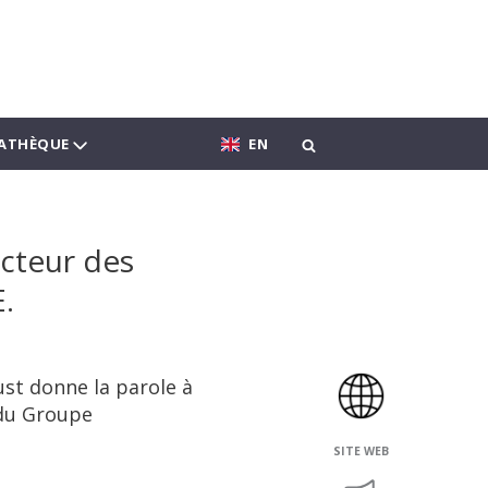
ATHÈQUE
EN
ecteur des
.
ust donne la parole à
 du Groupe
SITE WEB