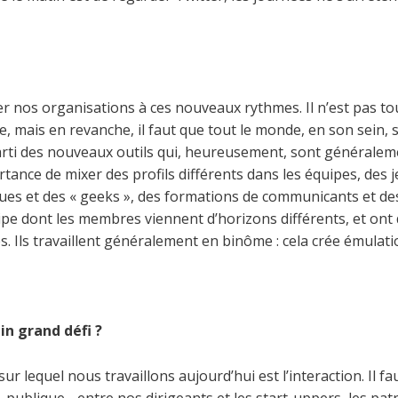
 nos organisations à ces nouveaux rythmes. Il n’est pas tou
e, mais en revanche, il faut que tout le monde, en son sein, 
rti des nouveaux outils qui, heureusement, sont généralement
tance de mixer des profils différents dans les équipes, des 
ques et des « geeks », des formations de communicants et des 
ipe dont les membres viennent d’horizons différents, et ont
es. Ils travaillent généralement en binôme : cela crée émula
in grand défi ?
ur lequel nous travaillons aujourd’hui est l’interaction. Il 
 publique - entre nos dirigeants et les start-uppers, les pat