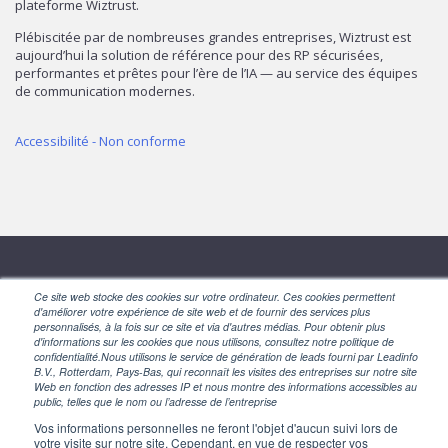
plateforme Wiztrust.
Plébiscitée par de nombreuses grandes entreprises, Wiztrust est
aujourd’hui la solution de référence pour des RP sécurisées,
performantes et prêtes pour l’ère de l’IA — au service des équipes
de communication modernes.
Accessibilité - Non conforme
SUIVEZ-NOUS
Ce site web stocke des cookies sur votre ordinateur. Ces cookies permettent
d'améliorer votre expérience de site web et de fournir des services plus
personnalisés, à la fois sur ce site et via d'autres médias. Pour obtenir plus
d'informations sur les cookies que nous utilisons, consultez notre politique de
confidentialité.Nous utilisons le service de génération de leads fourni par Leadinfo
B.V., Rotterdam, Pays-Bas, qui reconnaît les visites des entreprises sur notre site
Web en fonction des adresses IP et nous montre des informations accessibles au
public, telles que le nom ou l’adresse de l’entreprise
Vos informations personnelles ne feront l'objet d'aucun suivi lors de
votre visite sur notre site. Cependant, en vue de respecter vos