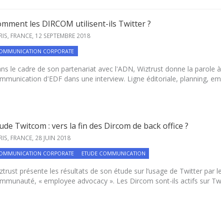
mment les DIRCOM utilisent-ils Twitter ?
RIS, FRANCE,
12 SEPTEMBRE 2018
OMMUNICATION CORPORATE
ns le cadre de son partenariat avec l'ADN, Wiztrust donne la parole à Ju
mmunication d'EDF dans une interview. Ligne éditoriale, planning, emp
ude Twitcom : vers la fin des Dircom de back office ?
RIS, FRANCE,
28 JUIN 2018
OMMUNICATION CORPORATE
ETUDE COMMUNICATION
ztrust présente les résultats de son étude sur l’usage de Twitter par l
mmunauté, « employee advocacy ». Les Dircom sont-ils actifs sur Twitt