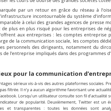
ser les cours de bourse des grandes sociétés cotée
arquée par un retour en grâce du réseau à l'ois
’infrastructure incontournable du système d'infor
mparable à celui des grandes agences de presse mo
est de plus en plus risqué pour les entreprises de nég
s'offrent aux entreprises : les comptes entreprise p
arge de la communication sociale, les comptes dédié
tes personnels des dirigeants, notamment du dirc
rs de l’entreprise impliqués dans des programmes d
ieux pour la communication d’entrepr
tages sérieux vis-à-vis des autres plateformes sociales. P
pas filtrée. Il n'y a aucun algorithme favorisant une actuali
acebook. Lorsqu'un utilisateur consulte son fil d'actualité 
indicateur de popularité. Deuxièmement, Twitter est un é
les et transparentes : toutes les données sont analy