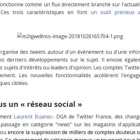
onctionne comme un flux directement branché sur l'actualité
 Ces trois caractéristiques en font
un outil précieux a
 organise des tweets autour d'un événement ou d'une inf
es derniers développements sur le sujet. Il envoie égale
rs sujets d'intérêts ou leaders d'opinion. Les comptes Twitte
ement. Les nouvelles fonctionnalités accélèrent l'eng
ues ciblées.
us un « réseau social »
emment
Laurent Buanec
- DGA de Twitter France, des chan
 passage en catégorie "news" sur les magasins d'applic
" ou
encore la suppression de milliers de comptes douteux ou
eurs. Ce changement de catégorie marque un tournant pour le