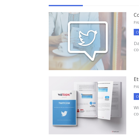
Co
PA
C
Da
co
Et
PA
C
Wi
co