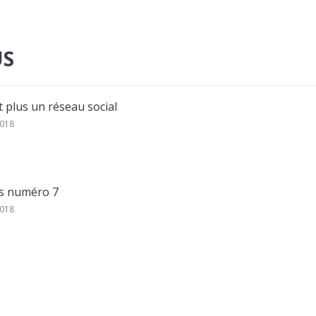
US
t plus un réseau social
018
s numéro 7
018