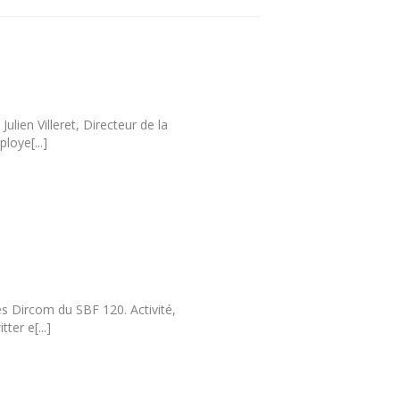
lien Villeret, Directeur de la
loye[...]
es Dircom du SBF 120. Activité,
er e[...]