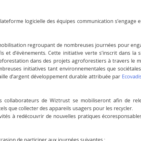
a plateforme logicielle des équipes communication s’engage 
obilisation regroupant de nombreuses journées pour engag
s et d’évènements. Cette initiative verte s’inscrit dans la 
eforestation dans des projets agroforestiers à travers le 
mbreuses initiatives tant environnementales que sociétales
aille d’argent développement durable attribuée par
Ecovadis
es collaborateurs de Wiztrust se mobiliseront afin de rel
ls que collecter des appareils usagers pour les recycler.
vités à redécouvrir de nouvelles pratiques écoresponsables 
ccasion de participer aux journées suivantes :