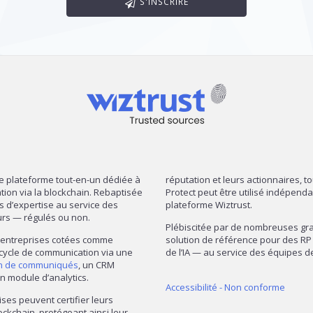
S'INSCRIRE
re plateforme tout-en-un dédiée à
réputation et leurs actionnaires, t
mation via la blockchain. Rebaptisée
Protect peut être utilisé indépend
ns d’expertise au service des
plateforme Wiztrust.
urs — régulés ou non.
Plébiscitée par de nombreuses gran
— entreprises cotées comme
solution de référence pour des RP 
 cycle de communication via une
de l’IA — au service des équipes
on de communiqués
, un CRM
n module d’analytics.
Accessibilité - Non conforme
ises peuvent certifier leurs
ckchain, protégeant ainsi leur