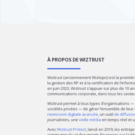
À PROPOS DE WIZTRUST
Wiztrust (anciennement Wiztopic) est la premiè
la gestion des RP et à la certification de l’infor
en juin 2023, Wiztrust s’appuie sur plus de 10 a
communications corporate, dans tous les secte
Wiztrust permet à tous types d’organisations 
sociétés privées — de gérer l’ensemble de leur
newsroom digitale avancée
, un outil
de diffusi
journalistes, une
veille média
en temps réel et u
Avec
Wiztrust Protect
, lancé en 2019, les entrepr
communiqués et documents financiers sur la blo