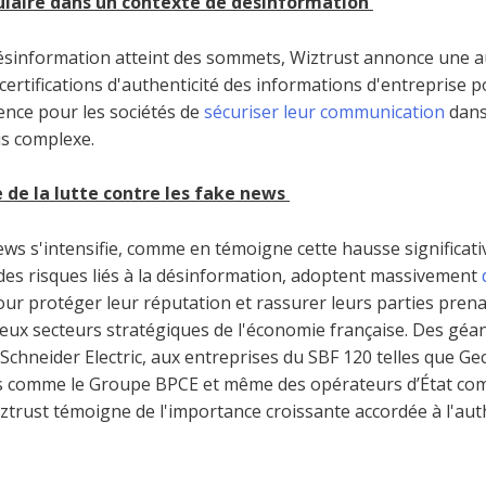
ulaire dans un contexte de désinformation
désinformation atteint des sommets, Wiztrust annonce une
certifications d'authenticité des informations d'entreprise p
ence pour les sociétés de
sécuriser leur communication
dans
us complexe.
e de la lutte contre les fake news
ews s'intensifie, comme en témoigne cette hausse significativ
 des risques liés à la désinformation, adoptent massivement
ur protéger leur réputation et rassurer leurs parties pren
ux secteurs stratégiques de l'économie française. Des gé
 Schneider Electric, aux entreprises du SBF 120 telles que Ge
és comme le Groupe BPCE et même des opérateurs d’État co
Wiztrust témoigne de l'importance croissante accordée à l'aut