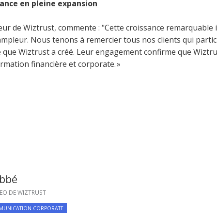
ance en pleine expansion
r de Wiztrust, commente : "Cette croissance remarquable ill
ampleur. Nous tenons à remercier tous nos clients qui parti
e que Wiztrust a créé. Leur engagement confirme que Wiztru
formation financière et corporate. »
abbé
EO DE WIZTRUST
UNICATION CORPORATE