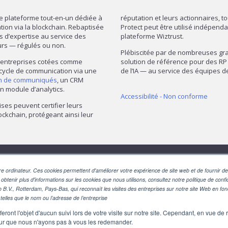
re plateforme tout-en-un dédiée à
réputation et leurs actionnaires, t
mation via la blockchain. Rebaptisée
Protect peut être utilisé indépend
ns d’expertise au service des
plateforme Wiztrust.
urs — régulés ou non.
Plébiscitée par de nombreuses gran
— entreprises cotées comme
solution de référence pour des RP 
 cycle de communication via une
de l’IA — au service des équipes
on de communiqués
, un CRM
n module d’analytics.
Accessibilité - Non conforme
ises peuvent certifier leurs
ckchain, protégeant ainsi leur
SUIVEZ-NOUS
e ordinateur. Ces cookies permettent d'améliorer votre expérience de site web et de fournir des
 obtenir plus d'informations sur les cookies que nous utilisons, consultez notre politique de confid
o B.V., Rotterdam, Pays-Bas, qui reconnaît les visites des entreprises sur notre site Web en fo
telles que le nom ou l’adresse de l’entreprise
eront l'objet d'aucun suivi lors de votre visite sur notre site. Cependant, en vue d
pour que nous n'ayons pas à vous les redemander.