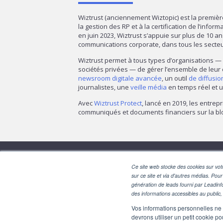
Wiztrust (anciennement Wiztopic) est la premiè
la gestion des RP et à la certification de l’infor
en juin 2023, Wiztrust s’appuie sur plus de 10 a
communications corporate, dans tous les secte
Wiztrust permet à tous types d’organisations 
sociétés privées — de gérer l’ensemble de leur
newsroom digitale avancée
, un outil
de diffusi
journalistes, une
veille média
en temps réel et u
Avec
Wiztrust Protect
, lancé en 2019, les entrepr
communiqués et documents financiers sur la blo
Ce site web stocke des cookies sur votr
sur ce site et via d'autres médias. Pour
génération de leads fourni par Leadinf
des informations accessibles au public, 
Vos informations personnelles ne f
devrons utiliser un petit cookie 