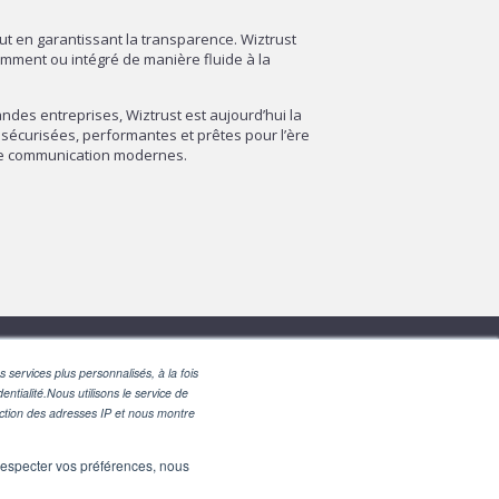
out en garantissant la transparence. Wiztrust
amment ou intégré de manière fluide à la
des entreprises, Wiztrust est aujourd’hui la
sécurisées, performantes et prêtes pour l’ère
 de communication modernes.
 services plus personnalisés, à la fois
entialité.Nous utilisons le service de
nction des adresses IP et nous montre
e respecter vos préférences, nous