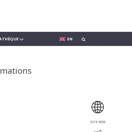
ATHÈQUE
EN
ormations
SITE WEB