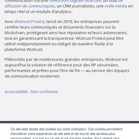
communication via une
newsroom digitale avancée
, un outil
de
diffusion de communiqués
, un CRM journalistes, une
veille média
en
temps réel et un module d’analytics.
Avec
Wiztrust Protect
, lancé en 2019, les entreprises peuvent
certifier leurs communiqués et documents financiers sur la
blockchain, protégeant ainsi leur réputation et leurs actionnaires,
tout en garantissant la transparence. Wiztrust Protect peut être
utilisé indépendamment ou intégré de manière fluide à la
plateforme Wiztrust.
Plébiscitée par de nombreuses grandes entreprises, Wiztrust est
aujourd’hui la solution de référence pour des RP sécurisées,
performantes et prêtes pour l’ère de l’IA — au service des équipes
de communication modernes.
Accessibilité - Non conforme
Ce site web stocke des cookies sur votre ordinateur. Ces cookies permettent
d'améliorer votre expérience de site web et de fournir des services plus
SUIVEZ-NOUS
personnalisés, à la fois sur ce site et via d'autres médias. Pour obtenir plus