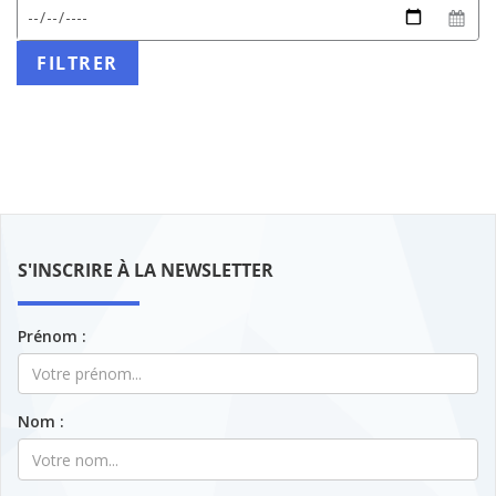
date
début
Date
attendu
de
:
fin
FILTRER
JJ/MM/AAAA
S'INSCRIRE À LA NEWSLETTER
Prénom :
Nom :