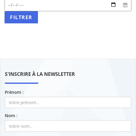
date
début
Date
attendu
de
:
fin
FILTRER
JJ/MM/AAAA
S'INSCRIRE À LA NEWSLETTER
Prénom :
Nom :