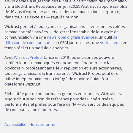
en-un dédiée à la gestion des RP et à la certification de l’information
via la blockchain. Rebaptisée en juin 2023, Wiztrust s’appuie sur plus
de 10 ans d’expertise au service des communications corporate,
dans tous les secteurs — régulés ou non.
Wiztrust permet à tous types d’organisations — entreprises cotées
comme sociétés privées — de gérer l’ensemble de leur cycle de
communication via une
newsroom digitale avancée
, un outil
de
diffusion de communiqués
, un CRM journalistes, une
veille média
en
temps réel et un module d’analytics.
Avec
Wiztrust Protect
, lancé en 2019, les entreprises peuvent
certifier leurs communiqués et documents financiers sur la
blockchain, protégeant ainsi leur réputation et leurs actionnaires,
tout en garantissant la transparence. Wiztrust Protect peut être
utilisé indépendamment ou intégré de manière fluide à la
plateforme Wiztrust.
Plébiscitée par de nombreuses grandes entreprises, Wiztrust est
aujourd’hui la solution de référence pour des RP sécurisées,
performantes et prêtes pour l’ère de l’IA — au service des équipes
de communication modernes.
Accessibilité - Non conforme