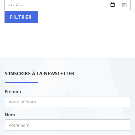
date
début
Date
attendu
de
:
fin
FILTRER
JJ/MM/AAAA
S'INSCRIRE À LA NEWSLETTER
Prénom :
Nom :