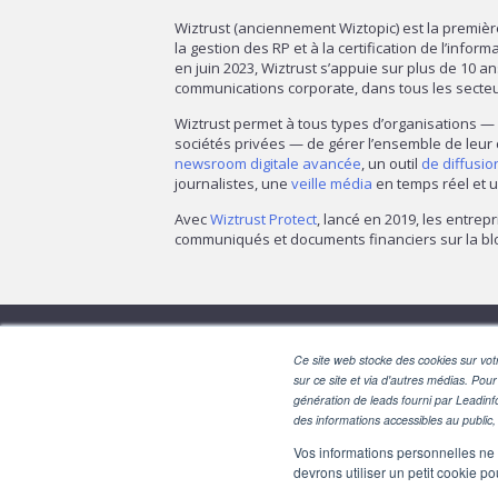
Wiztrust (anciennement Wiztopic) est la premiè
la gestion des RP et à la certification de l’infor
en juin 2023, Wiztrust s’appuie sur plus de 10 a
communications corporate, dans tous les secte
Wiztrust permet à tous types d’organisations 
sociétés privées — de gérer l’ensemble de leur
newsroom digitale avancée
, un outil
de diffusi
journalistes, une
veille média
en temps réel et u
Avec
Wiztrust Protect
, lancé en 2019, les entrepr
communiqués et documents financiers sur la blo
Ce site web stocke des cookies sur votr
sur ce site et via d'autres médias. Pour
génération de leads fourni par Leadinf
des informations accessibles au public, 
Vos informations personnelles ne f
devrons utiliser un petit cookie 