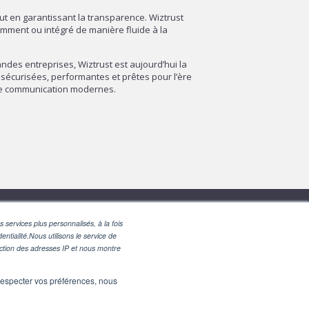
out en garantissant la transparence. Wiztrust
amment ou intégré de manière fluide à la
des entreprises, Wiztrust est aujourd’hui la
sécurisées, performantes et prêtes pour l’ère
 de communication modernes.
 services plus personnalisés, à la fois
entialité.Nous utilisons le service de
nction des adresses IP et nous montre
e respecter vos préférences, nous