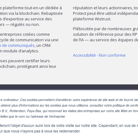
re plateforme tout-en-un dédiée à
réputation et leurs actionnaires, t
mation via la blockchain. Rebaptisée
Protect peut être utilisé indépend
ns d’expertise au service des
plateforme Wiztrust.
urs — régulés ou non.
Plébiscitée par de nombreuses gran
— entreprises cotées comme
solution de référence pour des RP 
 cycle de communication via une
de l’IA — au service des équipes
on de communiqués
, un CRM
n module d’analytics.
Accessibilité - Non conforme
ises peuvent certifier leurs
ckchain, protégeant ainsi leur
SUIVEZ-NOUS
e ordinateur. Ces cookies permettent d'améliorer votre expérience de site web et de fournir des
 obtenir plus d'informations sur les cookies que nous utilisons, consultez notre politique de confid
o B.V., Rotterdam, Pays-Bas, qui reconnaît les visites des entreprises sur notre site Web en fo
telles que le nom ou l’adresse de l’entreprise
eront l'objet d'aucun suivi lors de votre visite sur notre site. Cependant, en vue d
pour que nous n'ayons pas à vous les redemander.