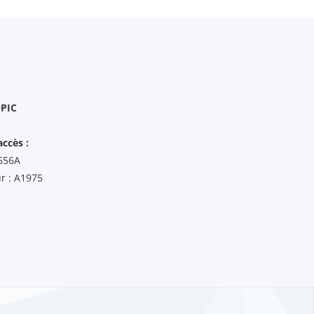
OPIC
accès :
2556A
r : A1975