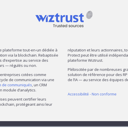
re plateforme tout-en-un dédiée à
réputation et leurs actionnaires, t
mation via la blockchain. Rebaptisée
Protect peut être utilisé indépend
ns d’expertise au service des
plateforme Wiztrust.
urs — régulés ou non.
Plébiscitée par de nombreuses gran
— entreprises cotées comme
solution de référence pour des RP 
 cycle de communication via une
de l’IA — au service des équipes
on de communiqués
, un CRM
n module d’analytics.
Accessibilité - Non conforme
ises peuvent certifier leurs
ckchain, protégeant ainsi leur