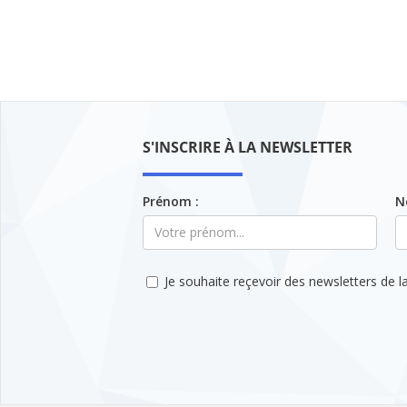
de
début
fin
date
attendu
:
JJ/MM/AAAA
S'INSCRIRE À LA NEWSLETTER
Prénom :
N
Je souhaite reçevoir des newsletters de la