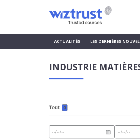
ACTUALITÉS
LES DERNIÈRES NOUVEL
INDUSTRIE MATIÈRE
Tout
0
Date
Date
Format
de
de