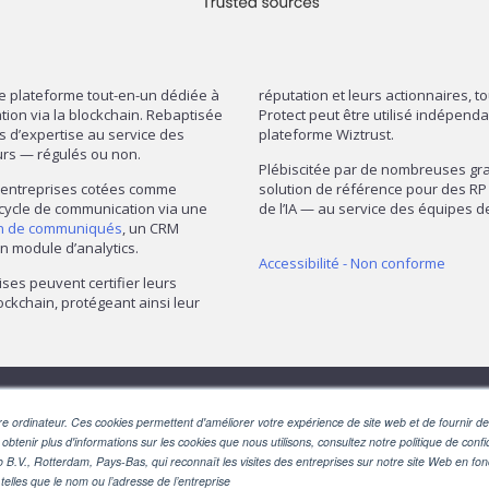
re plateforme tout-en-un dédiée à
réputation et leurs actionnaires, t
mation via la blockchain. Rebaptisée
Protect peut être utilisé indépend
ns d’expertise au service des
plateforme Wiztrust.
urs — régulés ou non.
Plébiscitée par de nombreuses gran
— entreprises cotées comme
solution de référence pour des RP 
 cycle de communication via une
de l’IA — au service des équipes
on de communiqués
, un CRM
n module d’analytics.
Accessibilité - Non conforme
ises peuvent certifier leurs
ckchain, protégeant ainsi leur
SUIVEZ-NOUS
e ordinateur. Ces cookies permettent d'améliorer votre expérience de site web et de fournir des
 obtenir plus d'informations sur les cookies que nous utilisons, consultez notre politique de confid
o B.V., Rotterdam, Pays-Bas, qui reconnaît les visites des entreprises sur notre site Web en fo
telles que le nom ou l’adresse de l’entreprise