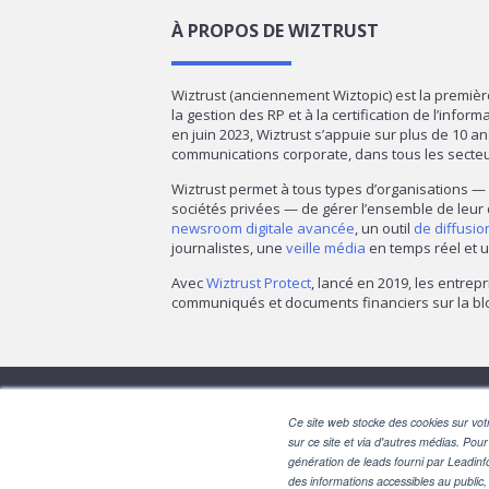
À PROPOS DE WIZTRUST
Wiztrust (anciennement Wiztopic) est la premiè
la gestion des RP et à la certification de l’infor
en juin 2023, Wiztrust s’appuie sur plus de 10 a
communications corporate, dans tous les secte
Wiztrust permet à tous types d’organisations 
sociétés privées — de gérer l’ensemble de leur
newsroom digitale avancée
, un outil
de diffusi
journalistes, une
veille média
en temps réel et u
Avec
Wiztrust Protect
, lancé en 2019, les entrepr
communiqués et documents financiers sur la blo
Ce site web stocke des cookies sur votr
sur ce site et via d'autres médias. Pour
génération de leads fourni par Leadinf
des informations accessibles au public, 