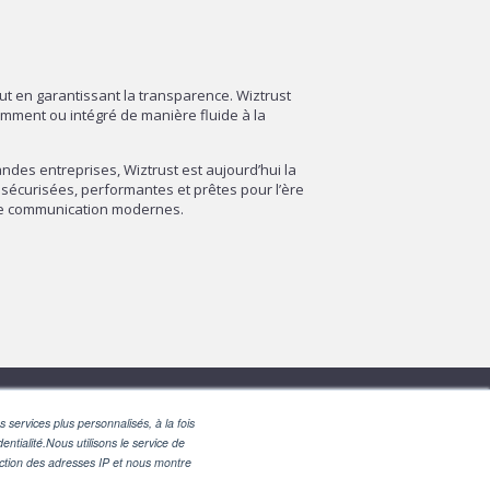
out en garantissant la transparence. Wiztrust
amment ou intégré de manière fluide à la
des entreprises, Wiztrust est aujourd’hui la
sécurisées, performantes et prêtes pour l’ère
 de communication modernes.
 services plus personnalisés, à la fois
entialité.Nous utilisons le service de
nction des adresses IP et nous montre