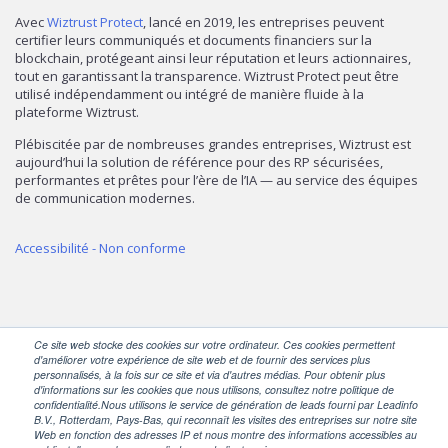
Avec
Wiztrust Protect
, lancé en 2019, les entreprises peuvent
certifier leurs communiqués et documents financiers sur la
blockchain, protégeant ainsi leur réputation et leurs actionnaires,
tout en garantissant la transparence. Wiztrust Protect peut être
utilisé indépendamment ou intégré de manière fluide à la
plateforme Wiztrust.
Plébiscitée par de nombreuses grandes entreprises, Wiztrust est
aujourd’hui la solution de référence pour des RP sécurisées,
performantes et prêtes pour l’ère de l’IA — au service des équipes
de communication modernes.
Accessibilité - Non conforme
Ce site web stocke des cookies sur votre ordinateur. Ces cookies permettent
d'améliorer votre expérience de site web et de fournir des services plus
personnalisés, à la fois sur ce site et via d'autres médias. Pour obtenir plus
d'informations sur les cookies que nous utilisons, consultez notre politique de
SUIVEZ-NOUS
confidentialité.Nous utilisons le service de génération de leads fourni par Leadinfo
B.V., Rotterdam, Pays-Bas, qui reconnaît les visites des entreprises sur notre site
Web en fonction des adresses IP et nous montre des informations accessibles au