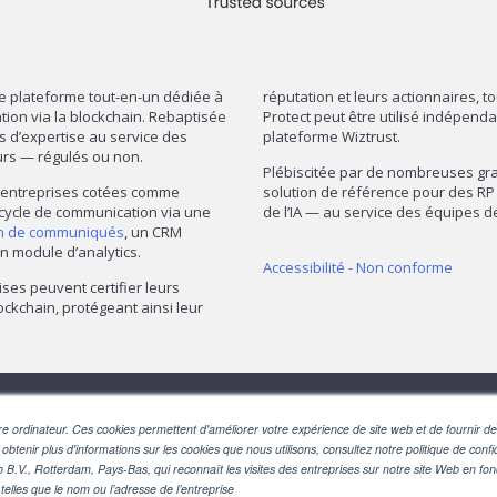
re plateforme tout-en-un dédiée à
réputation et leurs actionnaires, t
mation via la blockchain. Rebaptisée
Protect peut être utilisé indépend
ns d’expertise au service des
plateforme Wiztrust.
urs — régulés ou non.
Plébiscitée par de nombreuses gran
— entreprises cotées comme
solution de référence pour des RP 
 cycle de communication via une
de l’IA — au service des équipes
on de communiqués
, un CRM
n module d’analytics.
Accessibilité - Non conforme
ises peuvent certifier leurs
ckchain, protégeant ainsi leur
SUIVEZ-NOUS
e ordinateur. Ces cookies permettent d'améliorer votre expérience de site web et de fournir des
 obtenir plus d'informations sur les cookies que nous utilisons, consultez notre politique de confid
o B.V., Rotterdam, Pays-Bas, qui reconnaît les visites des entreprises sur notre site Web en fo
telles que le nom ou l’adresse de l’entreprise