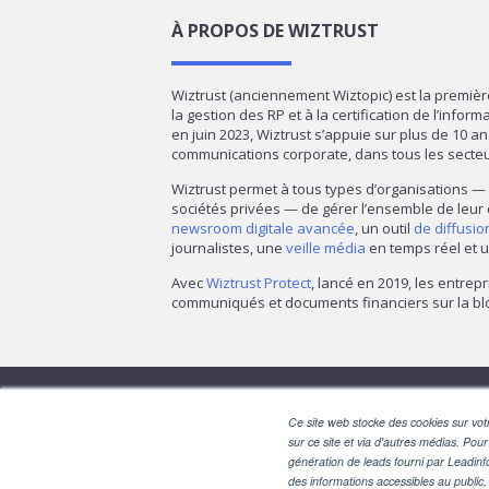
À PROPOS DE WIZTRUST
Wiztrust (anciennement Wiztopic) est la premiè
la gestion des RP et à la certification de l’infor
en juin 2023, Wiztrust s’appuie sur plus de 10 a
communications corporate, dans tous les secte
Wiztrust permet à tous types d’organisations 
sociétés privées — de gérer l’ensemble de leur
newsroom digitale avancée
, un outil
de diffusi
journalistes, une
veille média
en temps réel et u
Avec
Wiztrust Protect
, lancé en 2019, les entrepr
communiqués et documents financiers sur la blo
Ce site web stocke des cookies sur votr
sur ce site et via d'autres médias. Pour
génération de leads fourni par Leadinf
des informations accessibles au public, 