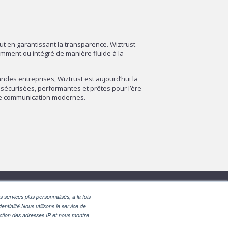
out en garantissant la transparence. Wiztrust
amment ou intégré de manière fluide à la
des entreprises, Wiztrust est aujourd’hui la
sécurisées, performantes et prêtes pour l’ère
 de communication modernes.
 services plus personnalisés, à la fois
entialité.Nous utilisons le service de
nction des adresses IP et nous montre