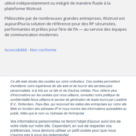
utilisé indépendamment ou intégré de manière fluide à la
plateforme Wiztrust.
Plébiscitée par de nombreuses grandes entreprises, Wiztrust est
aujourd’hui la solution de référence pour des RP sécurisées,
performantes et prêtes pour l’ère de l’IA — au service des équipes
de communication modernes.
Accessibilité - Non conforme
Ce site web stocke des cookies sur votre ordinateur. Ces cookies permettent
d'améliorer votre expérience de site web et de fournir des services plus
personnalisés, à la fois sur ce site et via d'autres médias. Pour obtenir plus
SUIVEZ-NOUS
d'informations sur les cookies que nous utilisons, consultez notre politique de
confidentialité.Nous utilisons le service de génération de leads fourni par Leadinfo
B.V., Rotterdam, Pays-Bas, qui reconnaît les visites des entreprises sur notre site
Web en fonction des adresses IP et nous montre des informations accessibles au
public, telles que le nom ou l’adresse de l’entreprise
Vos informations personnelles ne feront l'objet d'aucun suivi lors de
votre visite sur notre site. Cependant, en vue de respecter vos
préférences, nous devrons utiliser un petit cookie pour que nous
n'ayons pas à vous les redemander.