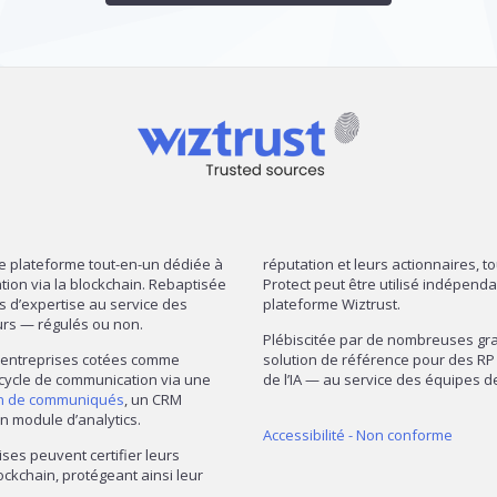
re plateforme tout-en-un dédiée à
réputation et leurs actionnaires, t
mation via la blockchain. Rebaptisée
Protect peut être utilisé indépend
ns d’expertise au service des
plateforme Wiztrust.
urs — régulés ou non.
Plébiscitée par de nombreuses gran
— entreprises cotées comme
solution de référence pour des RP 
 cycle de communication via une
de l’IA — au service des équipes
on de communiqués
, un CRM
n module d’analytics.
Accessibilité - Non conforme
ises peuvent certifier leurs
ckchain, protégeant ainsi leur