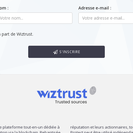
om :
Adresse e-mail :
 part de Wiztrust.
S'INSCRIRE
re plateforme tout-en-un dédiée à
réputation et leurs actionnaires, t
mation via la blockchain. Rebaptisée
Protect peut être utilisé indépend