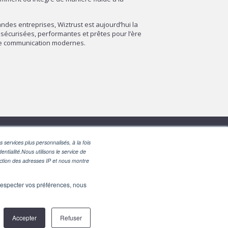
des entreprises, Wiztrust est aujourd’hui la
sécurisées, performantes et prêtes pour l’ère
 de communication modernes.
 services plus personnalisés, à la fois
entialité.Nous utilisons le service de
nction des adresses IP et nous montre
e respecter vos préférences, nous
Accepter
Refuser
Powered by