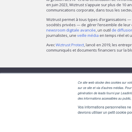
en juin 2023, Wiztrust s’appuie sur plus de 10 a
communications corporate, dans tous les secte
Wiztrust permet à tous types d’organisations 
sociétés privées — de gérer l’ensemble de leur
newsroom digitale avancée
, un outil
de diffusi
journalistes, une
veille média
en temps réel et u
Avec
Wiztrust Protect
, lancé en 2019, les entrepr
communiqués et documents financiers sur la blo
Ce site web stocke des cookies sur votr
sur ce site et via d'autres médias. Pour
génération de leads fourni par Leadinf
des informations accessibles au public, 
Vos informations personnelles ne f
devrons utiliser un petit cookie 