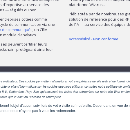
ns d’expertise au service des
plateforme Wiztrust.
urs — régulés ou non.
Plébiscitée par de nombreuses gran
— entreprises cotées comme
solution de référence pour des RP 
 cycle de communication via une
de l’IA — au service des équipes
on de communiqués
, un CRM
n module d’analytics.
Accessibilité - Non conforme
ises peuvent certifier leurs
ckchain, protégeant ainsi leur
SUIVEZ-NOUS
e ordinateur. Ces cookies permettent d'améliorer votre expérience de site web et de fournir des
 obtenir plus d'informations sur les cookies que nous utilisons, consultez notre politique de confid
o B.V., Rotterdam, Pays-Bas, qui reconnaît les visites des entreprises sur notre site Web en fo
telles que le nom ou l’adresse de l’entreprise
eront l'objet d'aucun suivi lors de votre visite sur notre site. Cependant, en vue d
pour que nous n'ayons pas à vous les redemander.