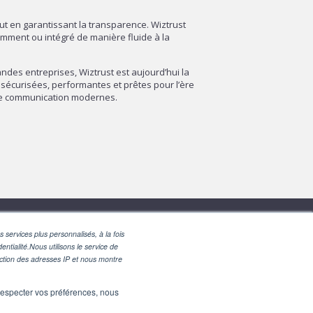
out en garantissant la transparence. Wiztrust
amment ou intégré de manière fluide à la
des entreprises, Wiztrust est aujourd’hui la
sécurisées, performantes et prêtes pour l’ère
 de communication modernes.
 services plus personnalisés, à la fois
entialité.Nous utilisons le service de
nction des adresses IP et nous montre
e respecter vos préférences, nous