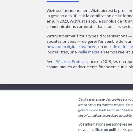
Wiztrust (anciennement Wiztopic) est la premiè
la gestion des RP et à la certification de l’infor
en juin 2023, Wiztrust s’appuie sur plus de 10 a
communications corporate, dans tous les secte
Wiztrust permet à tous types d’organisations 
sociétés privées — de gérer l’ensemble de leur
newsroom digitale avancée
, un outil
de diffusi
journalistes, une
veille média
en temps réel et u
Avec
Wiztrust Protect
, lancé en 2019, les entrepr
communiqués et documents financiers sur la blo
Ce site web stocke des cookies sur votr
sur ce site et via d'autres médias. Pour
génération de leads fourni par Leadinf
des informations accessibles au public, 
Vos informations personnelles ne f
devrons utiliser un petit cookie 