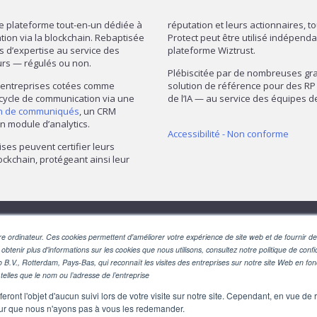
re plateforme tout-en-un dédiée à
réputation et leurs actionnaires, t
mation via la blockchain. Rebaptisée
Protect peut être utilisé indépend
ns d’expertise au service des
plateforme Wiztrust.
urs — régulés ou non.
Plébiscitée par de nombreuses gran
— entreprises cotées comme
solution de référence pour des RP 
 cycle de communication via une
de l’IA — au service des équipes
on de communiqués
, un CRM
n module d’analytics.
Accessibilité - Non conforme
ises peuvent certifier leurs
ckchain, protégeant ainsi leur
SUIVEZ-NOUS
e ordinateur. Ces cookies permettent d'améliorer votre expérience de site web et de fournir des
 obtenir plus d'informations sur les cookies que nous utilisons, consultez notre politique de confid
o B.V., Rotterdam, Pays-Bas, qui reconnaît les visites des entreprises sur notre site Web en fo
telles que le nom ou l’adresse de l’entreprise
eront l'objet d'aucun suivi lors de votre visite sur notre site. Cependant, en vue d
pour que nous n'ayons pas à vous les redemander.