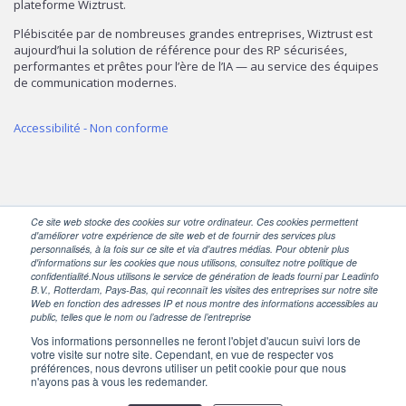
plateforme Wiztrust.
Plébiscitée par de nombreuses grandes entreprises, Wiztrust est
aujourd’hui la solution de référence pour des RP sécurisées,
performantes et prêtes pour l’ère de l’IA — au service des équipes
de communication modernes.
Accessibilité - Non conforme
Ce site web stocke des cookies sur votre ordinateur. Ces cookies permettent
d'améliorer votre expérience de site web et de fournir des services plus
personnalisés, à la fois sur ce site et via d'autres médias. Pour obtenir plus
SUIVEZ-NOUS
d'informations sur les cookies que nous utilisons, consultez notre politique de
confidentialité.Nous utilisons le service de génération de leads fourni par Leadinfo
B.V., Rotterdam, Pays-Bas, qui reconnaît les visites des entreprises sur notre site
Web en fonction des adresses IP et nous montre des informations accessibles au
public, telles que le nom ou l’adresse de l’entreprise
Vos informations personnelles ne feront l'objet d'aucun suivi lors de
votre visite sur notre site. Cependant, en vue de respecter vos
préférences, nous devrons utiliser un petit cookie pour que nous
n'ayons pas à vous les redemander.