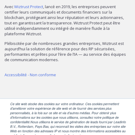
Avec
Wiztrust Protect
, lancé en 2019, les entreprises peuvent
certifier leurs communiqués et documents financiers sur la
blockchain, protégeant ainsi leur réputation et leurs actionnaires,
tout en garantissant la transparence. Wiztrust Protect peut être
utilisé indépendamment ou intégré de manière fluide à la
plateforme Wiztrust.
Plébiscitée par de nombreuses grandes entreprises, Wiztrust est
aujourd’hui la solution de référence pour des RP sécurisées,
performantes et prêtes pour l’ère de l’IA — au service des équipes
de communication modernes.
Accessibilité - Non conforme
Ce site web stocke des cookies sur votre ordinateur. Ces cookies permettent
d'améliorer votre expérience de site web et de fournir des services plus
personnalisés, à la fois sur ce site et via d'autres médias. Pour obtenir plus
d'informations sur les cookies que nous utilisons, consultez notre politique de
SUIVEZ-NOUS
confidentialité.Nous utilisons le service de génération de leads fourni par Leadinfo
B.V., Rotterdam, Pays-Bas, qui reconnaît les visites des entreprises sur notre site
Web en fonction des adresses IP et nous montre des informations accessibles au