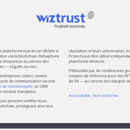
re plateforme tout-en-un dédiée à
réputation et leurs actionnaires, t
mation via la blockchain. Rebaptisée
Protect peut être utilisé indépend
ns d’expertise au service des
plateforme Wiztrust.
urs — régulés ou non.
Plébiscitée par de nombreuses gran
— entreprises cotées comme
solution de référence pour des RP 
 cycle de communication via une
de l’IA — au service des équipes
on de communiqués
, un CRM
n module d’analytics.
Accessibilité - Non conforme
ises peuvent certifier leurs
ckchain, protégeant ainsi leur