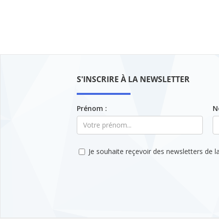
de
début
fin
date
attendu
:
JJ/MM/AAAA
S'INSCRIRE À LA NEWSLETTER
Prénom :
N
Je souhaite reçevoir des newsletters de la