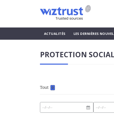
ACTUALITÉS
LES DERNIÈRES NOUVEL
PROTECTION SOCIA
Tout
0
Date
Date
Format
de
de