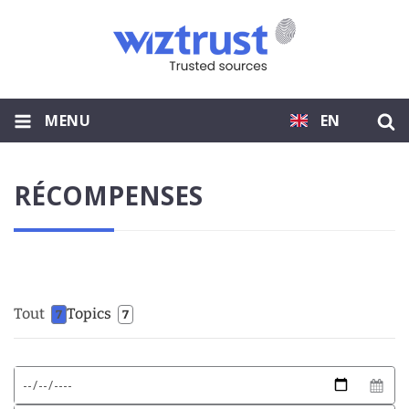
MENU
EN
RÉCOMPENSES
Tout
Topics
7
7
Format
Date
de
de