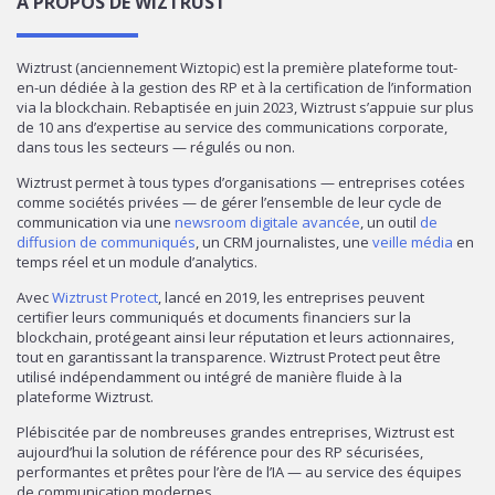
À PROPOS DE WIZTRUST
Wiztrust (anciennement Wiztopic) est la première plateforme tout-
en-un dédiée à la gestion des RP et à la certification de l’information
via la blockchain. Rebaptisée en juin 2023, Wiztrust s’appuie sur plus
de 10 ans d’expertise au service des communications corporate,
dans tous les secteurs — régulés ou non.
Wiztrust permet à tous types d’organisations — entreprises cotées
comme sociétés privées — de gérer l’ensemble de leur cycle de
communication via une
newsroom digitale avancée
, un outil
de
diffusion de communiqués
, un CRM journalistes, une
veille média
en
temps réel et un module d’analytics.
Avec
Wiztrust Protect
, lancé en 2019, les entreprises peuvent
certifier leurs communiqués et documents financiers sur la
blockchain, protégeant ainsi leur réputation et leurs actionnaires,
tout en garantissant la transparence. Wiztrust Protect peut être
utilisé indépendamment ou intégré de manière fluide à la
plateforme Wiztrust.
Plébiscitée par de nombreuses grandes entreprises, Wiztrust est
aujourd’hui la solution de référence pour des RP sécurisées,
performantes et prêtes pour l’ère de l’IA — au service des équipes
de communication modernes.