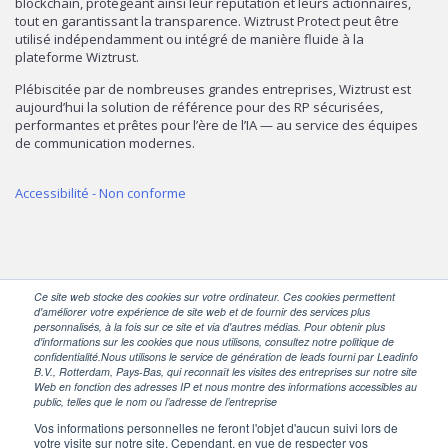
blockchain, protégeant ainsi leur réputation et leurs actionnaires,
tout en garantissant la transparence. Wiztrust Protect peut être
utilisé indépendamment ou intégré de manière fluide à la
plateforme Wiztrust.
Plébiscitée par de nombreuses grandes entreprises, Wiztrust est
aujourd’hui la solution de référence pour des RP sécurisées,
performantes et prêtes pour l’ère de l’IA — au service des équipes
de communication modernes.
Accessibilité - Non conforme
Ce site web stocke des cookies sur votre ordinateur. Ces cookies permettent
d'améliorer votre expérience de site web et de fournir des services plus
personnalisés, à la fois sur ce site et via d'autres médias. Pour obtenir plus
SUIVEZ-NOUS
d'informations sur les cookies que nous utilisons, consultez notre politique de
confidentialité.Nous utilisons le service de génération de leads fourni par Leadinfo
B.V., Rotterdam, Pays-Bas, qui reconnaît les visites des entreprises sur notre site
Web en fonction des adresses IP et nous montre des informations accessibles au
public, telles que le nom ou l’adresse de l’entreprise
Vos informations personnelles ne feront l'objet d'aucun suivi lors de
votre visite sur notre site. Cependant, en vue de respecter vos