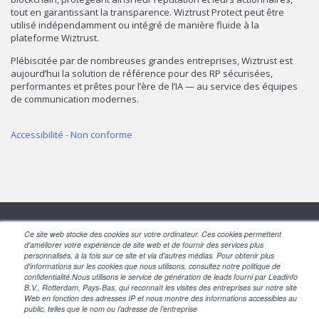
tout en garantissant la transparence. Wiztrust Protect peut être
utilisé indépendamment ou intégré de manière fluide à la
plateforme Wiztrust.
Plébiscitée par de nombreuses grandes entreprises, Wiztrust est
aujourd’hui la solution de référence pour des RP sécurisées,
performantes et prêtes pour l’ère de l’IA — au service des équipes
de communication modernes.
Accessibilité - Non conforme
Ce site web stocke des cookies sur votre ordinateur. Ces cookies permettent
SUIVEZ-NOUS
d'améliorer votre expérience de site web et de fournir des services plus
personnalisés, à la fois sur ce site et via d'autres médias. Pour obtenir plus
d'informations sur les cookies que nous utilisons, consultez notre politique de
confidentialité.Nous utilisons le service de génération de leads fourni par Leadinfo
B.V., Rotterdam, Pays-Bas, qui reconnaît les visites des entreprises sur notre site
Web en fonction des adresses IP et nous montre des informations accessibles au
public, telles que le nom ou l’adresse de l’entreprise