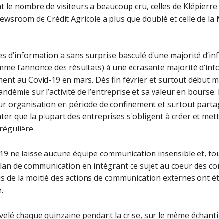
le nombre de visiteurs a beaucoup cru, celles de Klépierre 
newsroom de Crédit Agricole a plus que doublé et celle de la 
 d’information a sans surprise basculé d’une majorité d’in
omme l’annonce des résultats) à une écrasante majorité d’inf
ent au Covid-19 en mars. Dès fin février et surtout début m
pandémie sur l’activité de l’entreprise et sa valeur en bourse.
ur organisation en période de confinement et surtout partage
ater que la plupart des entreprises s'obligent à créer et met
régulière.
 19 ne laisse aucune équipe communication insensible et, tou
lan de communication en intégrant ce sujet au coeur des con
lus de la moitié des actions de communication externes ont é
.
elé chaque quinzaine pendant la crise, sur le même échantil