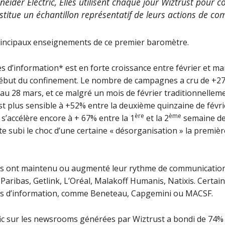
neider Electric, Elles utilisent chaque jour Wiztrust pour 
titue un échantillon représentatif de leurs actions de co
rincipaux enseignements de ce premier baromètre.
’information* est en forte croissance entre février et mar
début du confinement. Le nombre de campagnes a cru de +27
 1 au 28 mars, et ce malgré un mois de février traditionnell
est plus sensible à +52% entre la deuxième quinzaine de févri
ère
ème
 s’accélère encore à + 67% entre la 1
et la 2
semaine de
e subi le choc d’une certaine « désorganisation » la premièr
es ont maintenu ou augmenté leur rythme de communication.
ribas, Getlink, L’Oréal, Malakoff Humanis, Natixis. Certain
ons d’information, comme Beneteau, Capgemini ou MACSF.
ic sur les newsrooms générées par Wiztrust a bondi de 74