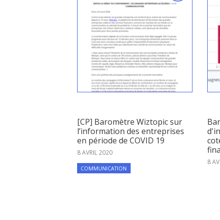
[CP] Baromètre Wiztopic sur
Ba
l’information des entreprises
d'i
en période de COVID 19
cot
fin
8 AVRIL 2020
8 AV
COMMUNICATION