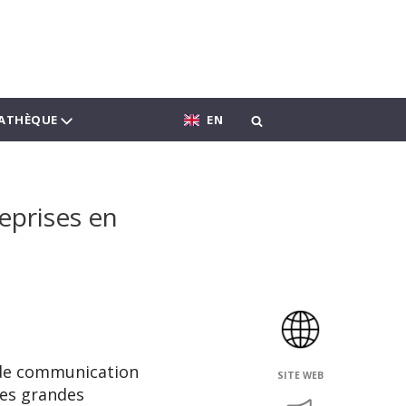
ATHÈQUE
EN
eprises en
s de communication
SITE WEB
des grandes