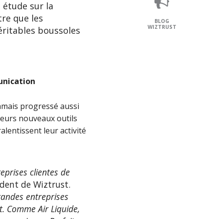
 étude sur la
re que les
BLOG
WIZTRUST
véritables boussoles
unication
jamais progressé aussi
 leurs nouveaux outils
alentissent leur activité
eprises clientes de
dent de Wiztrust.
randes entreprises
t.
Comme Air Liquide,