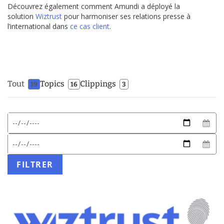
Découvrez également comment Amundi a déployé la
solution
Wiztrust
pour harmoniser ses relations presse à
l’international dans
ce cas client
.
Tout
Topics
Clippings
19
16
3
Format
Date
de
de
date
début
Date
attendu
de
:
fin
FILTRER
JJ/MM/AAAA