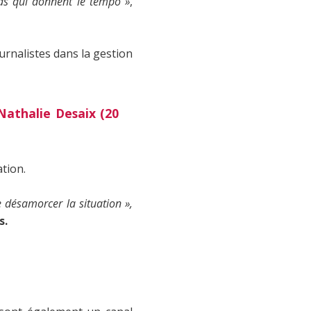
as qui donnent le tempo »
,
ournalistes dans la gestion
athalie Desaix (20
ation.
e désamorcer la situation »,
s.