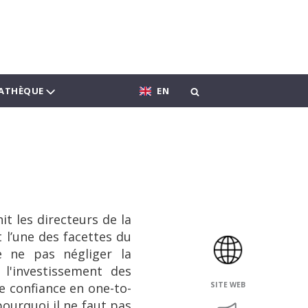
ATHÈQUE
EN
it les directeurs de la
 l’une des facettes du
e ne pas négliger la
l'investissement des
de confiance en one-to-
SITE WEB
pourquoi il ne faut pas