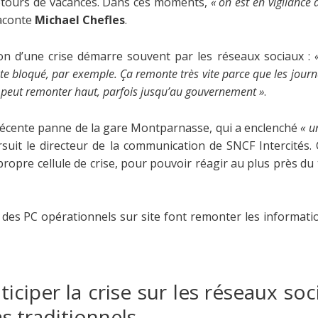
retours de vacances. Dans ces moments,
« on est en vigilance
raconte
Michael Chefles
.
n d’une crise démarre souvent par les réseaux sociaux :
ste bloqué, par exemple. Ça remonte très vite parce que les jour
 peut remonter haut, parfois jusqu’au gouvernement »
.
a récente panne de la gare Montparnasse, qui a enclenché
« u
rsuit le directeur de la communication de SNCF Intercités
opre cellule de crise, pour pouvoir réagir au plus près du 
des PC opérationnels sur site font remonter les informatio
ticiper la crise sur les réseaux so
s traditionnels