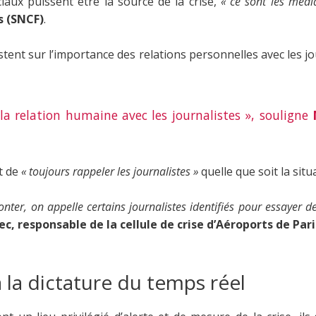
iaux puissent être la source de la crise,
« ce sont les médi
s (SNCF)
.
stent sur l’importance des relations personnelles avec les j
la relation humaine avec les journalistes », souligne
N
st de
« toujours rappeler les journalistes »
quelle que soit la situ
nter, on appelle certains journalistes identifiés pour essayer d
ec, responsable de la cellule de crise d’Aéroports de Pari
 la dictature du temps réel