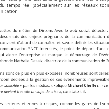
 du temps réel (spécialement sur les réseaux socia
nication.
acettes du métier de Dircom. Avec le web social, détecter, 
 désormais des enjeux prégnants de la communication d
l convient d’abord de connaître et savoir définir les situati
 communication SNCF Intercités, le point de départ d’une cr
ui alerte l’entreprise et marque le démarrage de l’évé
 abonde Nathalie Desaix, directrice de la communication de 
ons sont de plus en plus exposées, nombreuses sont celles
 room dédiées à la gestion de ces événements imprévisible
ur-sollicitée »
par les médias, explique
Michael Chefles
:
« Le
e devient très vite un sujet de crise »
, constate-t-il.
é les secteurs et zones à risques, comme les gares de Lyo