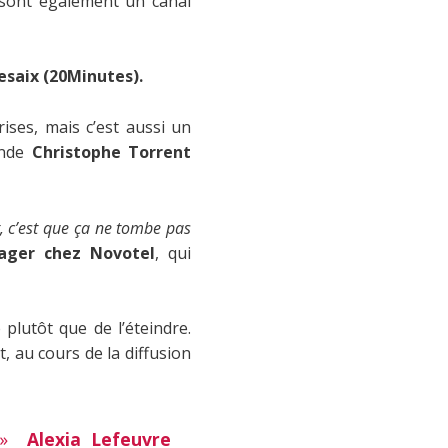
ls sont également un canal
esaix (20Minutes).
ises, mais c’est aussi un
onde
Christophe Torrent
, c’est que ça ne tombe pas
ager chez Novotel
, qui
plutôt que de l’éteindre.
, au cours de la diffusion
»
Alexia Lefeuvre