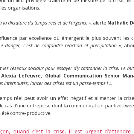
nt un lieu privilégié d’alerte et de mesure de la crise, i
 les organisations.
n à la dictature du temps réel et de l’urgence »
, alerte
Nathalie D
influence par excellence où émergent le plus souvent les cr
Le danger, c’est de confondre réaction et précipitation »
, ab
es réseaux sociaux pour essayer d’y cantonner la crise. Le but
e
Alexia Lefeuvre, Global Communication Senior Man
ns internautes, lancer des crises est un passe-temps ! »
.
ps réel peut avoir un effet négatif et alimenter la crise 
le cas d’une entreprise dont la communication par live-tweet
a été contre-productive.
çon, quand c’est la crise, il est urgent d’attendre 