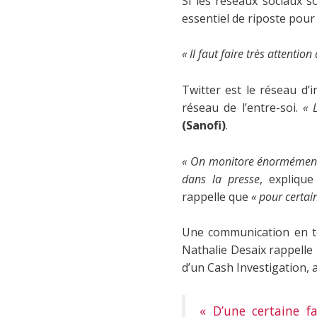
Si les réseaux sociaux so
essentiel de riposte pour
« Il faut faire très attentio
Twitter est le réseau d’
réseau de l’entre-soi.
« 
(Sanofi)
.
« On monitore énormément l
dans la presse
, expliqu
rappelle que
« pour certai
Une communication en tem
Nathalie Desaix rappelle 
d’un Cash Investigation, 
« D’une certaine fa