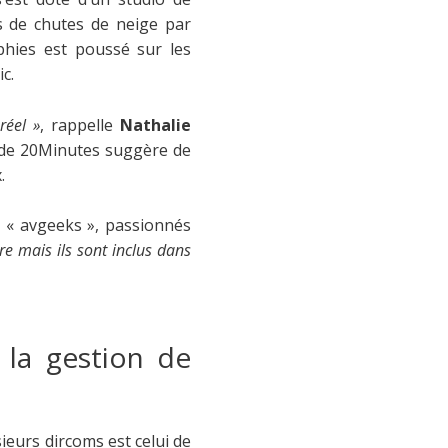
s de chutes de neige par
phies est poussé sur les
c.
réel »
, rappelle
Nathalie
n de 20Minutes suggère de
.
 « avgeeks », passionnés
e mais ils sont inclus dans
 la gestion de
ieurs dircoms est celui de