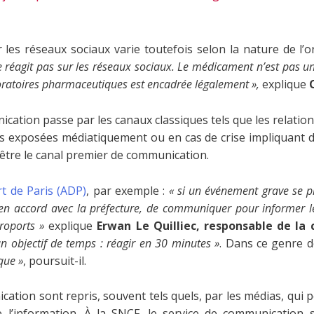
les réseaux sociaux varie toutefois selon la nature de l’or
e réagit pas sur les réseaux sociaux. Le médicament n’est pas u
ratoires pharmaceutiques est encadrée légalement »,
explique
ication passe par les canaux classiques tels que les relation
us exposées médiatiquement ou en cas de crise impliquant de
être le canal premier de communication.
t de Paris (ADP)
, par exemple :
« si un événement grave se pr
 en accord avec la préfecture, de communiquer pour informer 
roports »
explique
Erwan Le Quilliec, responsable de la
n objectif de temps : réagir en 30 minutes »
. Dans ce genre d
que »
, poursuit-il.
tion sont repris, souvent tels quels, par les médias, qui 
e l’information. À la SNCF, le service de communication 