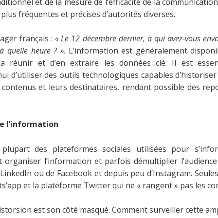
aditionnel et de la mesure de l’efficacité de la communicatio
lus fréquentes et précises d’autorités diverses.
ager français :
« Le 12 décembre dernier, à qui avez-vous envoy
 à quelle heure ? »
. L’information est généralement disponib
la réunir et d’en extraire les données clé. Il est essen
i d’utiliser des outils technologiques capables d’historis
s contenus et leurs destinataires, rendant possible des rep
e l’information
plupart des plateformes sociales utilisées pour s’inf
t organiser l’information et parfois démultiplier l’audienc
e LinkedIn ou de Facebook et depuis peu d’Instagram. Seules
’app et la plateforme Twitter qui ne « rangent » pas les co
istorsion est son côté masqué. Comment surveiller cette amp