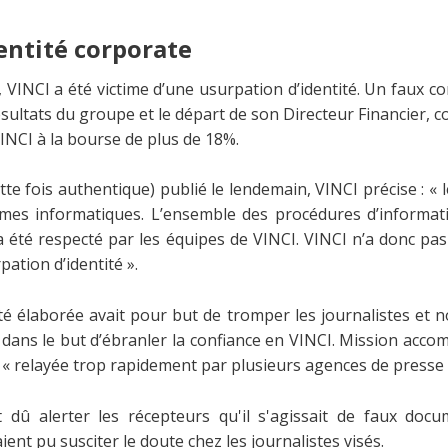
entité corporate
VINCI a été victime d’une usurpation d’identité. Un faux
ésultats du groupe et le départ de son Directeur Financier, 
VINCI à la bourse de plus de 18%.
e fois authentique) publié le lendemain, VINCI précise : « 
èmes informatiques. L’ensemble des procédures d’informat
 a été respecté par les équipes de VINCI. VINCI n’a donc pas
ation d’identité ».
ité élaborée avait pour but de tromper les journalistes et
dans le but d’ébranler la confiance en VINCI. Mission accom
é « relayée trop rapidement par plusieurs agences de presse
 dû alerter les récepteurs qu'il s'agissait de faux doc
ent pu susciter le doute chez les journalistes visés.