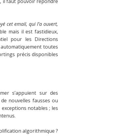
n, il faut pouvoir répondre
é cet email, qui l’a ouvert,
le mais il est fastidieux,
tiel pour les Directions
er automatiquement toutes
ortings précis disponibles
ormer s’appuient sur des
e de nouvelles fausses ou
 exceptions notables ; les
ntenus.
lification algorithmique ?