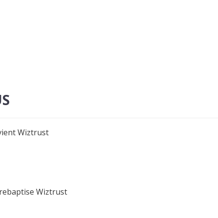
US
vient Wiztrust
 rebaptise Wiztrust