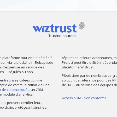
re plateforme tout-en-un dédiée à
réputation et leurs actionnaires, t
mation via la blockchain. Rebaptisée
Protect peut être utilisé indépend
ns d’expertise au service des
plateforme Wiztrust.
urs — régulés ou non.
Plébiscitée par de nombreuses gran
— entreprises cotées comme
solution de référence pour des RP 
 cycle de communication via une
de l’IA — au service des équipes
on de communiqués
, un CRM
n module d’analytics.
Accessibilité - Non conforme
ises peuvent certifier leurs
ckchain, protégeant ainsi leur