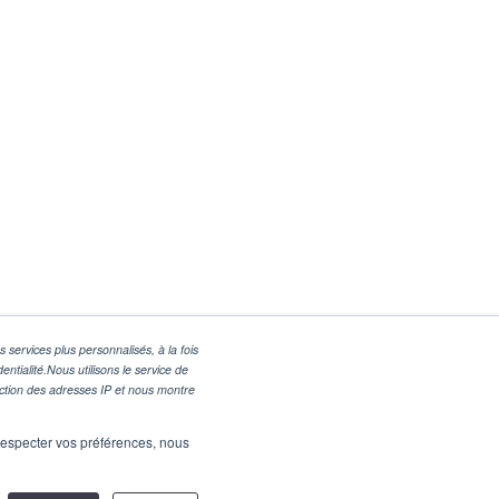
 services plus personnalisés, à la fois
entialité.Nous utilisons le service de
nction des adresses IP et nous montre
Tous droits réservés
e respecter vos préférences, nous
PLEIN ÉCRAN