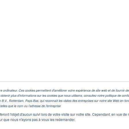
e ordinateur. Ces cookies permettent d'améliorer votre expérience de site web et de fournir des
 obtenir plus d'informations sur les cookies que nous utilisons, consultez notre politique de confid
o B.V., Rotterdam, Pays-Bas, qui reconnaît les visites des entreprises sur notre site Web en fo
telles que le nom ou l’adresse de l’entreprise
eront l'objet d'aucun suivi lors de votre visite sur notre site. Cependant, en vue d
pour que nous n'ayons pas à vous les redemander.
R LE DOCUMENT
CONSULTER EN 