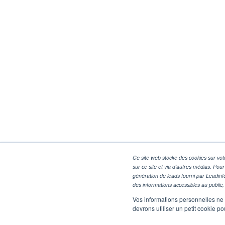
Ce site web stocke des cookies sur votr
sur ce site et via d'autres médias. Pour
génération de leads fourni par Leadinf
des informations accessibles au public, 
Vos informations personnelles ne f
devrons utiliser un petit cookie 
TÉLÉCHARGE