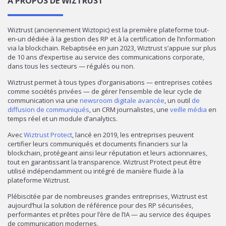
À PROPOS DE WIZTRUST
Wiztrust (anciennement Wiztopic) est la première plateforme tout-
en-un dédiée à la gestion des RP et à la certification de l’information
via la blockchain. Rebaptisée en juin 2023, Wiztrust s’appuie sur plus
de 10 ans d’expertise au service des communications corporate,
dans tous les secteurs — régulés ou non.
Wiztrust permet à tous types d’organisations — entreprises cotées
comme sociétés privées — de gérer l’ensemble de leur cycle de
communication via une
newsroom digitale avancée
, un outil
de
diffusion de communiqués
, un CRM journalistes, une
veille média
en
temps réel et un module d’analytics.
Avec
Wiztrust Protect
, lancé en 2019, les entreprises peuvent
certifier leurs communiqués et documents financiers sur la
blockchain, protégeant ainsi leur réputation et leurs actionnaires,
tout en garantissant la transparence. Wiztrust Protect peut être
utilisé indépendamment ou intégré de manière fluide à la
plateforme Wiztrust.
Plébiscitée par de nombreuses grandes entreprises, Wiztrust est
aujourd’hui la solution de référence pour des RP sécurisées,
performantes et prêtes pour l’ère de l’IA — au service des équipes
de communication modernes.