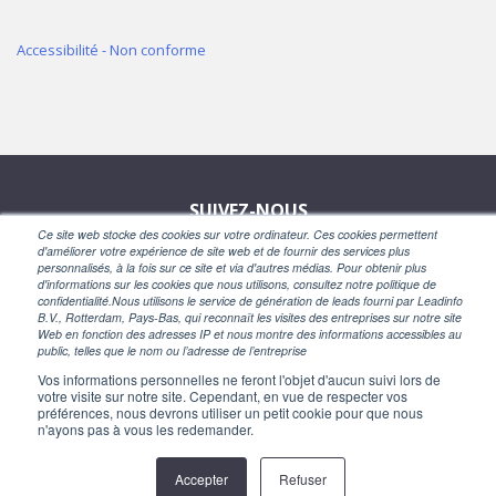
Accessibilité - Non conforme
SUIVEZ-NOUS
Ce site web stocke des cookies sur votre ordinateur. Ces cookies permettent
d'améliorer votre expérience de site web et de fournir des services plus
personnalisés, à la fois sur ce site et via d'autres médias. Pour obtenir plus
d'informations sur les cookies que nous utilisons, consultez notre politique de
confidentialité.Nous utilisons le service de génération de leads fourni par Leadinfo
B.V., Rotterdam, Pays-Bas, qui reconnaît les visites des entreprises sur notre site
Web en fonction des adresses IP et nous montre des informations accessibles au
public, telles que le nom ou l’adresse de l’entreprise
Vos informations personnelles ne feront l'objet d'aucun suivi lors de
Powered by
votre visite sur notre site. Cependant, en vue de respecter vos
préférences, nous devrons utiliser un petit cookie pour que nous
n'ayons pas à vous les redemander.
Accepter
Refuser