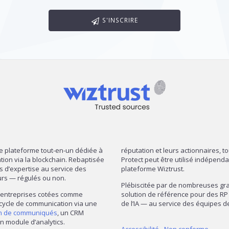
S'INSCRIRE
re plateforme tout-en-un dédiée à
réputation et leurs actionnaires, t
mation via la blockchain. Rebaptisée
Protect peut être utilisé indépend
ns d’expertise au service des
plateforme Wiztrust.
urs — régulés ou non.
Plébiscitée par de nombreuses gran
— entreprises cotées comme
solution de référence pour des RP 
 cycle de communication via une
de l’IA — au service des équipes
on de communiqués
, un CRM
n module d’analytics.
Accessibilité - Non conforme