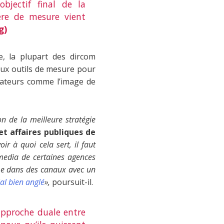
bjectif final de la
tère de mesure vient
g)
e, la plupart des dircom
aux outils de mesure pour
icateurs comme l’image de
on de la meilleure stratégie
et affaires publiques de
r à quoi cela sert, il faut
 media de certaines agences
rme dans des canaux avec un
ial bien anglé
»,
poursuit-il.
approche duale entre