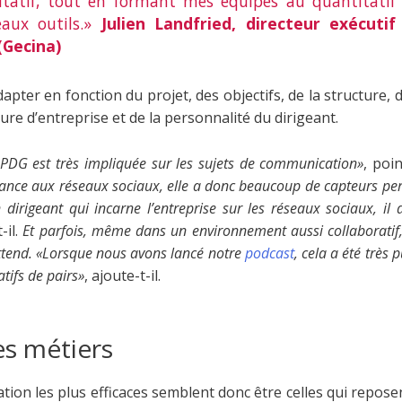
itatif, tout en formant mes équipes au quantitatif 
eaux outils.»
Julien Landfried, directeur exécuti
(Gecina)
apter en fonction du projet, des objectifs, de la structure,
ture d’entreprise et de la personnalité du dirigeant.
 PDG est très impliquée sur les sujets de communication»
, poi
nce aux réseaux sociaux, elle a donc beaucoup de capteurs pe
rigeant qui incarne l’entreprise sur les réseaux sociaux, il 
-il.
Et parfois, même dans un environnement aussi collaboratif, 
attend. «Lorsque nous avons lancé notre
podcast
, cela a été très 
tifs de pairs»
, ajoute-t-il.
es métiers
ion les plus efficaces semblent donc être celles qui repos