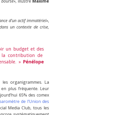
n bourse»
, illustre
Maxime
nce d’un actif immatériel»
,
ans un contexte de crise,
voir un budget et des
 la contribution de
pensable. »
Pénélope
ns les organigrammes. La
 en plus fréquente. Leur
ujourd’hui 65% des comex
baromètre de l’Union des
cial Media Club, tous les
 encore systématiquement