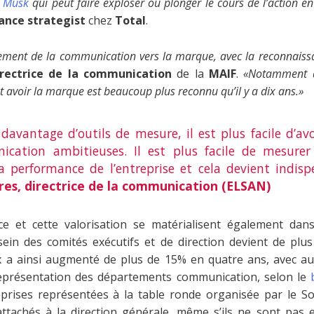
n Musk
qui peut faire exploser ou plonger le cours de l’action e
ance strategist
chez
Total
.
cement de la communication vers la marque, avec la reconnaissa
irectrice de la communication
de la
MAIF
.
«Notamment d
t avoir la marque est beaucoup plus reconnu qu’il y a dix ans.»
 davantage d’outils de mesure, il est plus facile d’a
cation ambitieuses. Il est plus facile de mesurer
 performance de l’entreprise et cela devient indis
es, directrice de la communication (ELSAN)
ce et cette valorisation se matérialisent également da
ein des comités exécutifs et de direction devient de plus
 a ainsi augmenté de plus de 15% en quatre ans, avec a
représentation des départements communication, selon le
eprises représentées à la table ronde organisée par le So
ttachés à la direction générale, même s’ils ne sont pas