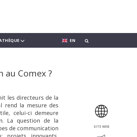
ATHÈQUE
EN
n au Comex ?
it les directeurs de la
al rend la mesure des
le, celui-ci demeure
on. La question de la
uipes de communication
SITE WEB
 projets innovants,