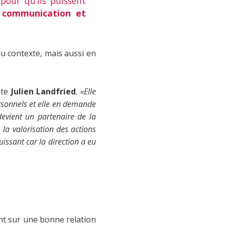
pour qu’ils puissent
f communication et
 du contexte, mais aussi en
nte
Julien Landfried
.
«Elle
rsonnels et elle en demande
devient un partenaire de la
la valorisation des actions
puissant car la direction a eu
ent sur une bonne relation