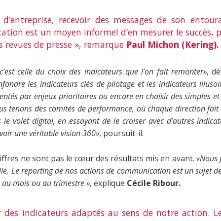
 d’entreprise, recevoir des messages de son entour
tion est un moyen informel d’en mesurer le succès, p
les revues de presse », remarque
Paul Michon (Kering).
c’est celle du choix des indicateurs que l’on fait remonter»
, d
nfondre les indicateurs clés de pilotage et les indicateurs illusoir
entés par enjeux prioritaires ou encore en choisir des simples e
us tenons des comités de performance, où chaque direction fait 
 le volet digital, en essayant de le croiser avec d’autres indicat
oir une véritable vision 360»
, poursuit-il.
hiffres ne sont pas le cœur des résultats mis en avant.
«Nous 
le. Le reporting de nos actions de communication est un sujet de
 au mois ou au trimestre »
, explique
Cécile Ribour.
er des indicateurs adaptés au sens de notre action. 