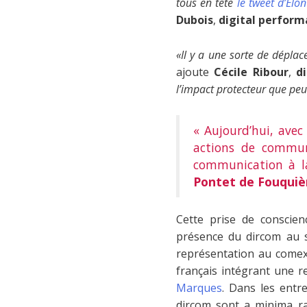
tous en tête
le tweet d’Elo
Dubois
,
digital perform
«Il y a une sorte de dépla
ajoute
Cécile Ribour
,
d
l’impact protecteur que peu
« Aujourd’hui, avec
actions de communi
communication à la
Pontet de Fouquièr
Cette prise de conscien
présence du dircom au s
représentation au comex
français intégrant une 
Marques
. Dans les entr
dircom sont a minima ra