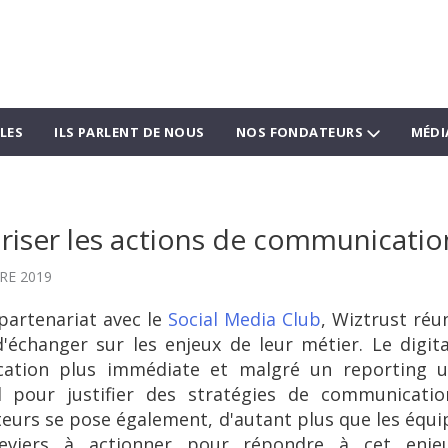
LES
ILS PARLENT DE NOUS
NOS FONDATEURS
MÉDI
iser les actions de communicatio
RE 2019
partenariat avec le
Social Media Club
, Wiztrust réun
'échanger sur les enjeux de leur métier. Le digit
ation plus immédiate et malgré un reporting uti
ul pour justifier des stratégies de communicati
teurs se pose également, d'autant plus que les éq
viers à actionner pour répondre à cet enjeu: