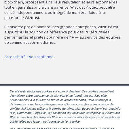
blockchain, protégeant ainsi leur réputation et leurs actionnaires,
tout en garantissant la transparence. Wiztrust Protect peut être
utilisé indépendamment ou intégré de manière fluide à la
plateforme Wiztrust.
Plébiscitée par de nombreuses grandes entreprises, Wiztrust est
aujourd’hui la solution de référence pour des RP sécurisées,
performantes et prêtes pour l’ère de l’IA — au service des équipes
de communication modernes.
Accessibilité - Non conforme
Ce site web stocke des cookies sur votre ordinateur. Ces cookies permettent
d'améliorer votre expérience de site web et de fournir des services plus
SUIVEZ-NOUS
personnalisés, à la fois sur ce site et via d'autres médias. Pour obtenir plus
d'informations sur les cookies que nous utilisons, consultez notre politique de
confidentialité.Nous utilisons le service de génération de leads fourni par Leadinfo
B.V., Rotterdam, Pays-Bas, qui reconnaît les visites des entreprises sur notre site
Web en fonction des adresses IP et nous montre des informations accessibles au
public, telles que le nom ou l’adresse de l’entreprise
Vos informations personnelles ne feront l'objet d'aucun suivi lors de